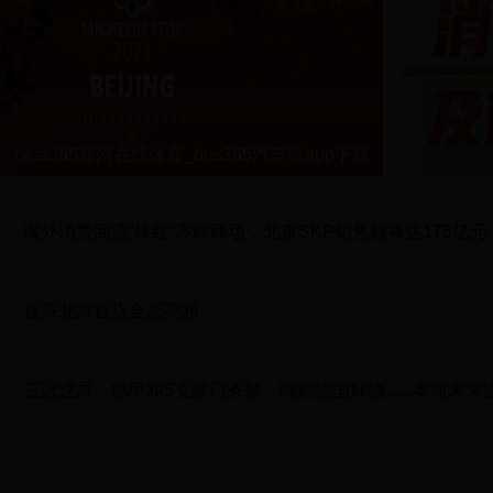
beat365官网在线体育_bus365汽车票app下载
_Microsoft 365家庭版新增3家米其林餐厅，总数
海外消费回流“捧红”高端商场，北京SKP销售额将达175亿元
居全市...
喜茶北京首店全新亮相
三冠巡展、德甲和5支豪门齐聚、嗨购德国好物......本周末