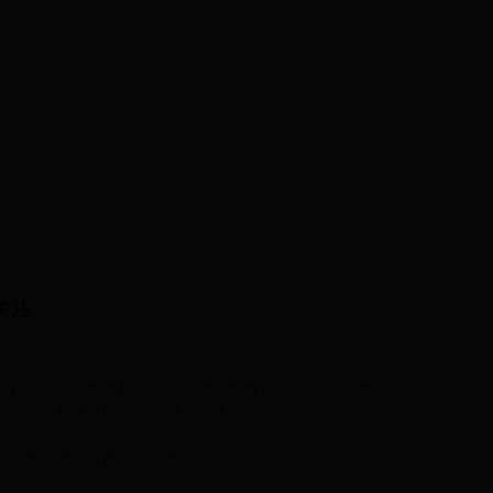
作动态
多党合作
民族宗教
新的社会阶层
港澳台海外
关注
初心、牢记使命】beat365官网在线体育_bus365汽车票app下载_Microsof
部创新主题教育形式 深度融合务求实效
共产党纪律处分条例（全文）