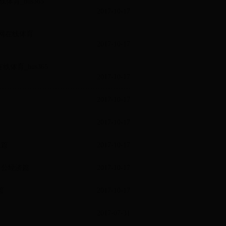
育_bus365
2017-10-17
官网在线体育
2017-10-17
体育_bus365
2017-10-17
2017-10-17
2017-10-17
教篇
2017-10-17
非公经济篇
2017-10-17
篇
2017-10-17
2017-07-31