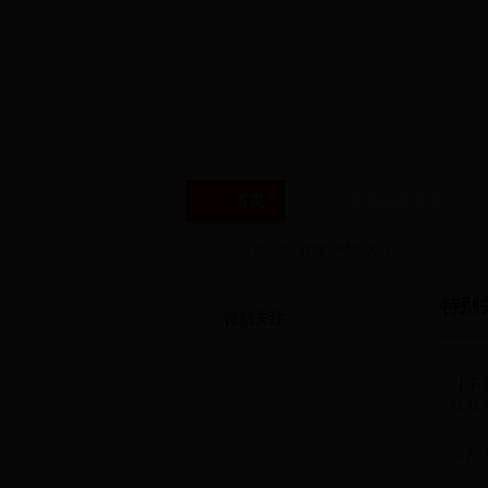
首页
Beat365官网在线体育
工
当前位置: 首页>>特别关注
特别
特别关注
【不忘
统战
中国