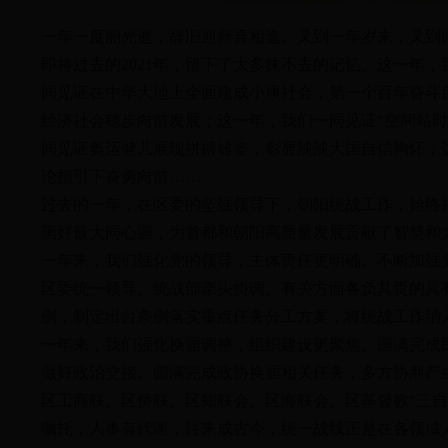
一年一度韶光逝，辞旧迎新喜相逢。又到一年岁末，又到
即将过去的2021年，留下了太多抹不去的记忆。这一年
同见证在中华大地上全面建成小康社会，第一个百年奋斗
经济社会稳步向前发展；这一年，我们一同见证“空间站
同见证奥运健儿展现拼搏雄姿，彰显泱泱大国自信胸怀；
论指引下奋勇向前……
过去的一年，在区委的坚强领导下，朝阳统战工作，始终
画好最大同心圆，为首都和朝阳高质量发展贡献了智慧和
一年来，我们强化党的领导，主体责任更明确。不断加强
区委统一领导、统战部牵头协调、有关方面各负其责的具
例，制定出台条例落实重点任务分工方案，将统战工作纳
一年来，我们强化换届调整，组织建设更聚焦。圆满完成
做好政治交接。圆满完成政协换届相关任务，多方协商产生
区工商联、区侨联、区知联会、区海联会、区基督教“三
嘱托，人事有代谢，往来成古今，统一战线正是在各领域