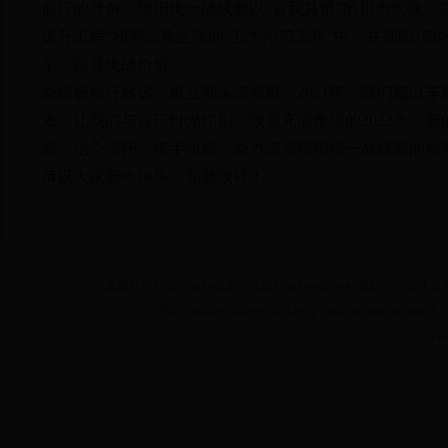
前行的号角。朝阳统一战线要以“舍我其谁”的担当气魄，
提升工程”和高品质生活的“五大示范工程”中，在朝阳“
采，彰显统战价值。
奋楫扬帆行致远，勇立潮头谱新篇。2021年，我们都以
来，让我们与昔日时光作别，致意充满希望的2022年。
肩，信心满怀、携手向前，奋力谱写朝阳统一战线新的精
恭祝大家新年快乐、和顺致祥！
本网站所刊登的各种动态、信息和各种专题专栏资料，均为北京市beat36
电话：010-65099419 通讯地址：beat365官网在线体育_b
Em