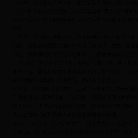
一年来，我们强化大事引领，团结凝聚更高效。我们以饱满
全国少数民族文艺会演参与人员及远端近2万人集结疏散
年光辉历程、体悟党带领全国人民在各方面的事业发展中
力量。
一年来，我们强化履职尽责，法宝作用更凸显。政党协商
力量。在街乡和园区加挂54个统战工作站牌，成立21家
有色，宗教领域持续保持稳定和谐，台侨海外统战在交流交
阳”“朝海汇”等品牌的知晓度、影响力不断提升。各党派1
体和个人、国家科学技术进步奖等各类荣誉和表彰，十数
朝阳喝咖啡的真相》火遍网络，博得多方赞誉。
一年来，我们强化为民导向，工作基础更牢靠。结合朝阳
层服务的导向更加明确。带着深情，我们持续开展民营企
落地见效。我们主动做好驻区台胞、侨胞新冠疫苗接种工
战人士知情明政和参政议政的渠道更加便利畅通。
2022年，是党的二十大召开之年，是冬奥之年，也是“十四五”
车票app下载_Microsoft 365家庭版委已经吹响了