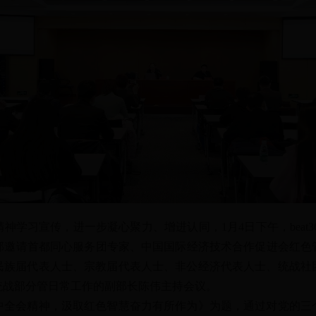
习宣传，进一步凝心聚力、增进认同，1月4日下午，beat365官
家庭版委统战部邀请首都同心服务团专家、中国国际经济技术合作促进会
民族届代表人士、宗教届代表人士、非公经济代表人士、统战社
统战部分管日常工作的副部长陈伟主持会议。
中全会精神，汲取红色智慧奋力有所作为》为题，通过对党的三