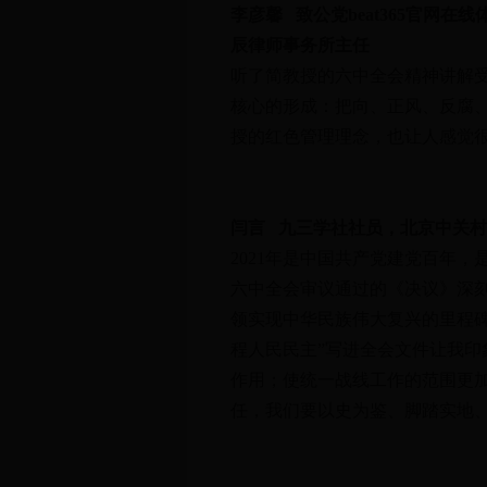
李彦馨 致公党beat365官网在线
辰律师事务所主任
听了简教授的六中全会精神讲解
核心的形成：把向、正风、反腐
授的红色管理理念，也让人感觉
闫言 九三学社社员，北京中关
2021年是中国共产党建党百年
六中全会审议通过的《决议》深
领实现中华民族伟大复兴的里程
程人民民主”写进全会文件让我
作用；使统一战线工作的范围更
任，我们要以史为鉴、脚踏实地