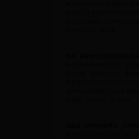
听了简教授的六中全会精神讲解
福生活，历史证明了只有中国共
思想和行动都统一到党中央的决
定不移听党话、跟党走。
魏革 基督教三自爱国运动委员
听了简振新教授的讲座后，非常
理论创新、坚持独立自主、坚持
更加清楚地认识到百年大党之所
坚持统一战线国家一定会越来越
兴有我，不负韶华，振兴中华。
田晶鑫 区新联会监事长，区政协
作为新联会成员代表听取了简振