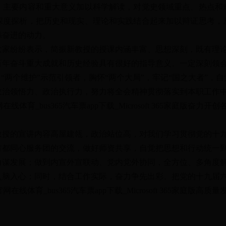
、主要内容和重大意义加以科学解读，对党史领域重点、热点和
深度探析，把历史和现实、理论和实践结合起来加以辩证思考，
添奋进的动力。
大家纷纷表示，简振新教授的授课内涵丰富、思想深刻，既有理
百年奋斗重大成就和历史经验具有很好的指导意义。一定深刻领
、“两个维护”示范引领者，胸怀“两个大局”，牢记“国之大者”，
政治领悟力、政治执行力，努力将全会精神贯彻落实到本职工作
在线体育_bus365汽车票app下载_Microsoft 365家庭版
教授的宣讲内容高屋建瓴，政治站位高，对我们学习贯彻党的十
首都同心服务团的交流，做好师资共享，自觉把思想和行动统一
力谋发展；做到内宣外宣联动、党内党外协同，全方位、多角度
入脑入心；同时，结合工作实际，奋力争先出彩。把党的十九届
网在线体育_bus365汽车票app下载_Microsoft 365家庭版高