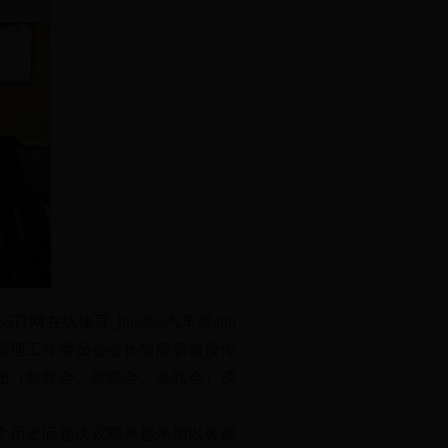
网在线体育_bus365汽车票app
红色管理工作委员会会长简振新教授作
团（知联会、新联会、海联会）成
个历史问题决议联系起来加以客观