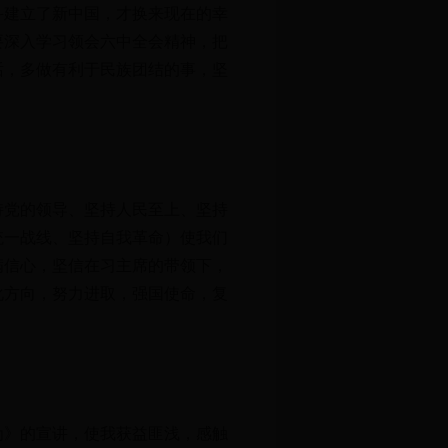
斗建立了新中国，才换来现在的幸
要深入学习领会六中全会精神，把
话，多做有利于民族团结的事，坚
持党的领导、坚持人民至上、坚持
统一战线、坚持自我革命）使我们
满信心，坚信在习主席的带领下，
化方向，努力进取，强国使命，复
为》的宣讲，使我获益匪浅，感触