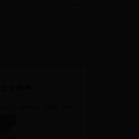
设为首页
加入收藏
中全会精神
委统战部 】【
收藏此页
】【
打印
】
【关闭】