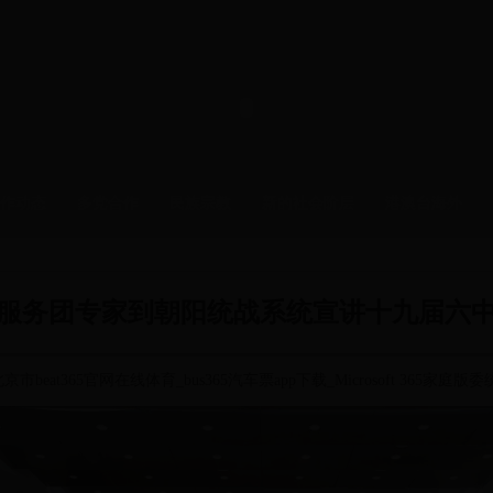
作动态
多党合作
民族宗教
新的社会阶层
港澳台海外
服务团专家到朝阳统战系统宣讲十九届六
市beat365官网在线体育_bus365汽车票app下载_Microsoft 365家庭版