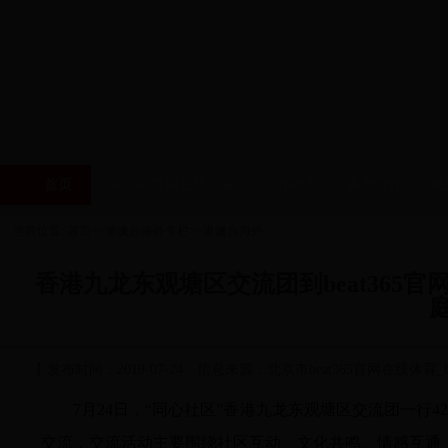
首页
Beat365官网在线体育
工作动态
多党合作
民
当前位置: 首页>>港澳台海外专栏>>港澳台海外
香港九龙东观塘区交流团到beat365官网在线体
【 发布时间：2019-07-24 信息来源：北京市beat365官网在线体育_bu
7月24日，“同心社区”香港九龙东观塘区交流团一行42人到bea
交流，交流活动主要围绕社区互动、文化共鸣、情感互通