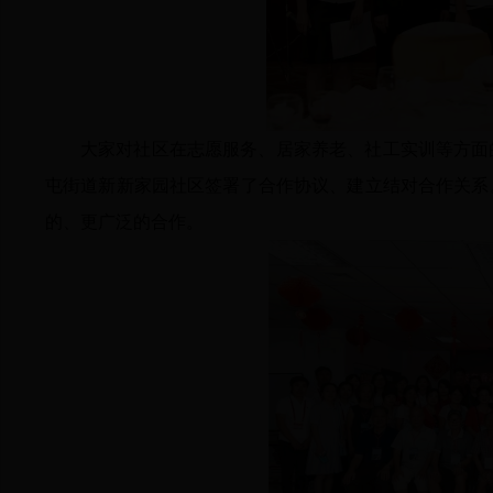
大家对社区在志愿服务、居家养老、社工实训等方面
屯街道新新家园社区签署了合作协议、建立结对合作关系
的、更广泛的合作。