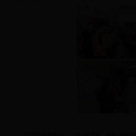
交流团走访基层社区，了解朝阳风貌。在奥运村街道