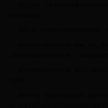
第三十九条 计算经济损失主要计算直接经济损
损失的实际价值。
第四十条 对于违纪行为所获得的经济利益，应
对于违纪行为所获得的职务、职称、学历、学位
上级纪检机关建议有关组织、部门、单位按照规定
对于依照本条例第三十五条、第三十六条规定处
定处理。
第四十一条 党纪处分决定作出后，应当在一个
布，是领导班子成员的还应当向所在党组织领导班