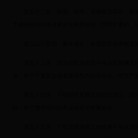
第五十二条 制造、散布、传播政治谣言，破坏
予撤销党内职务或者留党察看处分；情节严重的，
政治品行恶劣，匿名诬告，有意陷害或者制造其
第五十三条 擅自对应当由党中央决定的重大政
者，给予严重警告或者撤销党内职务处分；情节严
第五十四条 不按照有关规定向组织请示、报告
的，给予撤销党内职务或者留党察看处分。
第五十五条 干扰巡视巡察工作或者不落实巡视