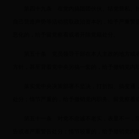
第四十九条 在党内搞团团伙伙、结党营私、拉
自己营造声势等活动捞取政治资本的，给予严重警
恶化的，给予留党察看或者开除党籍处分。
第五十条 党员领导干部在本人主政的地方或者
方针，甚至背着党中央另搞一套的，给予撤销党内
落实党中央决策部署不坚决，打折扣、搞变通，
处分；情节严重的，给予撤销党内职务、留党察看
第五十一条 对党不忠诚不老实，表里不一，阳
告或者严重警告处分；情节较重的，给予撤销党内