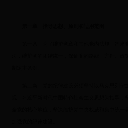
第一章 指导思想、原则和适用范围
第一条 为了维护党章和其他党内法规，严肃党
法，维护党的团结统一，保证党的路线、方针、政
制定本条例。
第二条 党的纪律建设必须坚持以马克思列宁主义
观、习近平新时代中国特色社会主义思想为指导，
全党的核心地位，坚决维护党中央权威和集中统一
加强党的纪律建设。