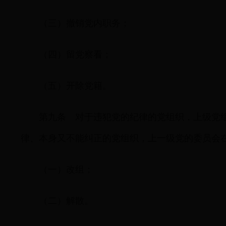
（三）撤销党内职务；
（四）留党察看；
（五）开除党籍。
第九条 对于违犯党的纪律的党组织，上级党组
律、本身又不能纠正的党组织，上一级党的委员会
（一）改组；
（二）解散。