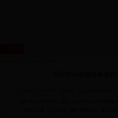
首页
Beat365官网在线体育
工作动态
多党合作
民
当前位置: 首页>>民族宗教>>民族宗教
区民宗办多措并举抓好
【 发布时间：2018-03-02 信息来源：beat365官网在线体育_bus
全国
“两会”召开在即，近日，区民宗办扎实部署民族
一是加大力度，排查到位。
按照
“横向到底、纵向到