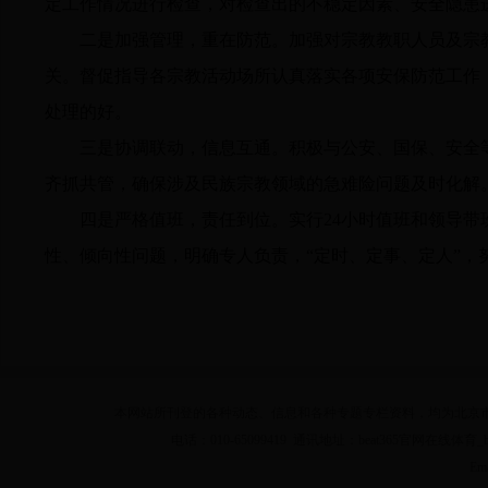
定工作情况进行检查，对检查出的不稳定因素、安全隐患
二是加强管理，重在防范。
加强对宗教教职人员及宗
关。督促指导各宗教活动场所认真落实各项安保防范工作
处理的好。
三是协调联动，信息互通。
积极与公安、国保、安全
齐抓共管，确保涉及民族宗教领域的急难险问题及时化解
四是严格值班，责任到位。
实行
24小时值班和领导带
性、倾向性问题，明确专人负责，“定时、定事、定人”
本网站所刊登的各种动态、信息和各种专题专栏资料，均为北京市beat36
电话：010-65099419 通讯地址：beat365官网在线体育_b
Em