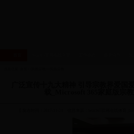
首页
Beat365官网在线体育
工作动态
多党合作
民
当前位置: 首页>>民族宗教>>民族宗教
广泛宣传十九大精神 引导宗教界爱国爱教——
载_Microsoft 365
【 发布时间：2017-11-21 信息来源：beat365官网在线体育_bus