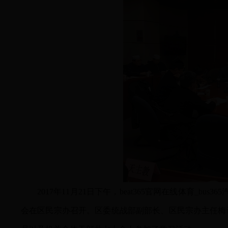
2017年11月21日下午，beat365官网在线体育_bus3
会在区民宗办召开。区委统战部副部长、区民宗办主任梅