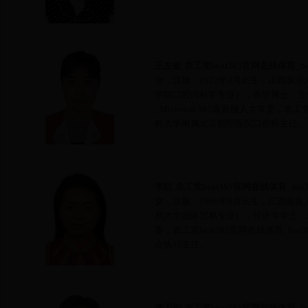
王左敏
农工党beat365官网在线体育_bu
女，汉族，1972年3月出生，山西襄汾
学院口腔内科学专业），医学博士，主任医
_Microsoft 365家庭版人大常委，农工
科大学附属北京朝阳医院口腔科主任。
李红
农工党beat365官网在线体育_bus3
女，汉族，1966年9月出生，江西南昌
易大学国际贸易专业），经济学学士。现任北京市
委，农工党beat365官网在线体育_bus
会执行主任。
李卫刚
农工党beat365官网在线体育_bu