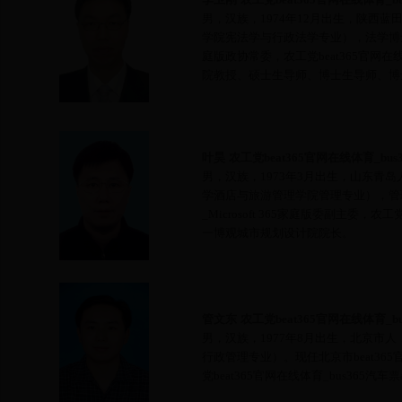
男，汉族，1974年12月出生，陕西蓝
学院宪法学与行政法学专业），法学博士、教授。
庭版政协常委，农工党beat365官网在线体
院教授、硕士生导师、博士生导师、博
叶昊
农工党beat365官网在线体育_bus3
男，汉族，1973年3月出生，山东青岛
学酒店与旅游管理学院管理专业），管理学硕
_Microsoft 365家庭版委副主委，农工
一博观城市规划设计院院长。
管文东
农工党beat365官网在线体育_bu
男，汉族，1977年8月出生，北京市人
行政管理专业）。现任北京市beat365官网
党beat365官网在线体育_bus365汽车票