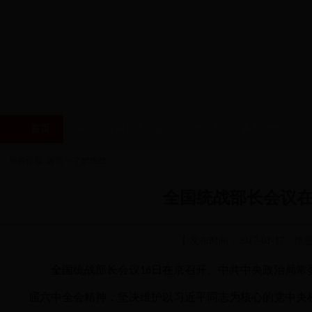
首页
Beat365官网在线体育
工作动态
多党合作
民
当前位置: 首页>>了解统战
全国统战部长会议在
【 发布时间：2017-01-17 
全国统战部长会议
日在京召开。中共中央政治局常
16
届六中全会精神，坚决维护以习近平同志为核心的党中央