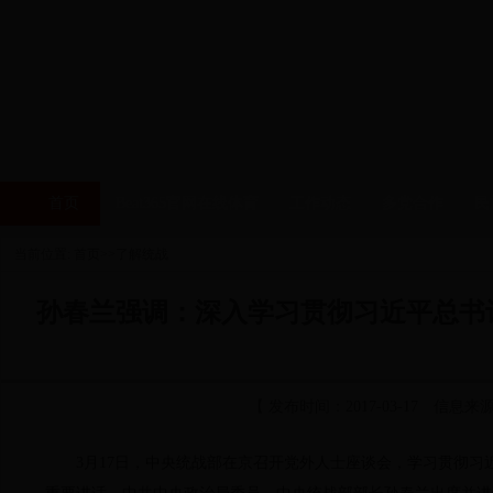
首页
Beat365官网在线体育
工作动态
多党合作
民
当前位置: 首页>>了解统战
孙春兰强调：深入学习贯彻习近平总书
【 发布时间：2017-03-17 信
3月17日，中央统战部在京召开党外人士座谈会，学习贯彻