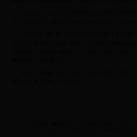
重要讲话。中共中央政治局委员、中央统战部部长孙春兰出席并讲
孙春兰指出，习近平总书记充分肯定我国知识分子的特殊作用
望，展现了“聚天下英才而用之”的博大胸襟和战略远见，为做好
孙春兰强调，要把践行社会主义核心价值观纳入各民主党派、
分子典型。要围绕“十三五”规划实施，特别是推进供给侧结构性
党外知识分子了解形势、把握政策，参与信息、生物、新材料、新
强自身建设，提高履职能力。
陈昌智、万鄂湘、张宝文、陈竺、万钢、林文漪、罗富和、齐
商联负责人和无党派人士代表参加会议。
本网站所刊登的各种动态、信息和各种专题专栏资料，均为北京市beat36
电话：010-65099419 通讯地址：beat365官网在线体育_b