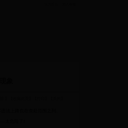
设为首页
加入收藏
路现象
战部 】【
收藏此页
】【
打印
】
【关闭】
车违法上路也在查处范围之列。
——太危险了
!